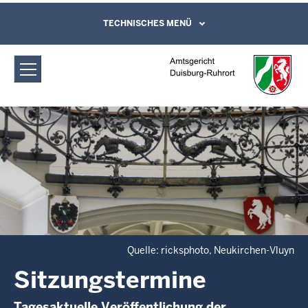
Direkt zum Inhalt
Amtsgericht Duisburg-Ruhrort:
TECHNISCHES MENÜ
Leichte Sprache, Gebärdensprachenvideo
und Kontaktformular
Sitzungstermine
Quelle: ricksphoto, Neukirchen-Vluyn
Sitzungstermine
Tagesaktuelle Veröffentlichung der