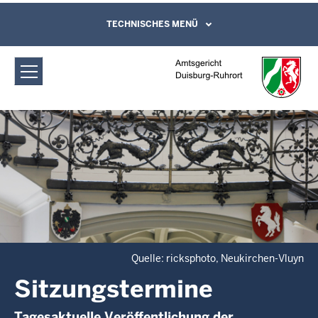
Direkt zum Inhalt
Amtsgericht Duisburg-Ruhrort:
TECHNISCHES MENÜ
Leichte Sprache, Gebärdensprachenvideo
und Kontaktformular
Sitzungstermine
Quelle: ricksphoto, Neukirchen-Vluyn
Sitzungstermine
Tagesaktuelle Veröffentlichung der