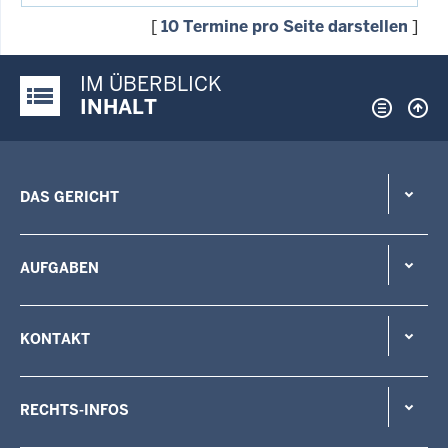
[
10 Termine pro Seite darstellen
]
IM ÜBERBLICK
Justiz-Portal im Überblick:
INHALT
DAS GERICHT
AUFGABEN
KONTAKT
RECHTS-INFOS