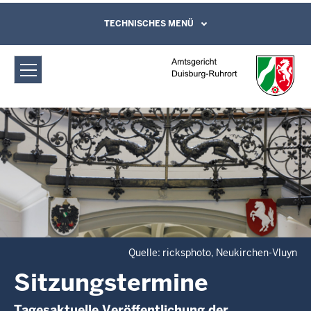
Direkt zum Inhalt
Amtsgericht Duisburg-Ruhrort:
TECHNISCHES MENÜ
Leichte Sprache, Gebärdensprachenvideo
und Kontaktformular
Sitzungstermine
Quelle: ricksphoto, Neukirchen-Vluyn
Sitzungstermine
Tagesaktuelle Veröffentlichung der