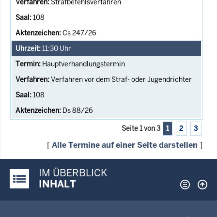
Strafbefehlsverfahren
108
Cs 247/26
11:30
Uhr
Hauptverhandlungstermin
Verfahren vor dem Straf- oder Jugendrichter
108
Ds 88/26
Seite 1 von 3
1
2
3
[
Alle Termine auf einer Seite darstellen
]
IM ÜBERBLICK
Justiz-Portal im Überblick:
INHALT