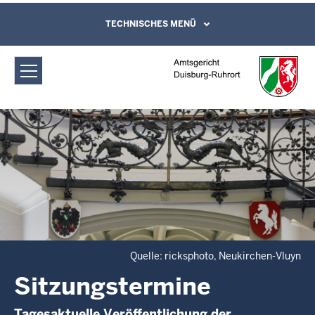
Direkt zum Inhalt
Amtsgericht Duisburg-Ruhrort:
TECHNISCHES MENÜ
Leichte Sprache, Gebärdensprachenvideo
und Kontaktformular
Sitzungstermine
Quelle: ricksphoto, Neukirchen-Vluyn
Sitzungstermine
Tagesaktuelle Veröffentlichung der