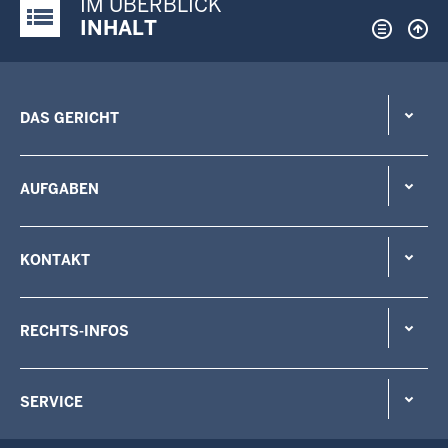
IM ÜBERBLICK
Justiz-Portal im Überblick:
INHALT
DAS GERICHT
AUFGABEN
KONTAKT
RECHTS-INFOS
SERVICE