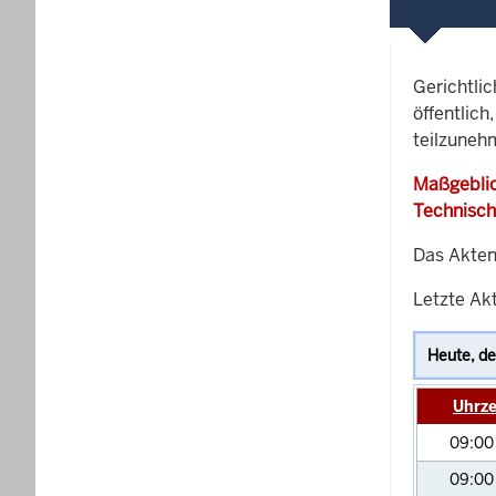
Gerichtli
öffentlich
teilzuneh
Maßgeblic
Technisch
Das Akten
Letzte Akt
Uhrze
09:0
09:0