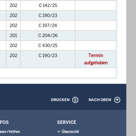
202
C 142/25
202
C 190/23
202
C 197/24
201
C 204/26
202
C 430/25
202
C 190/23
Termin
aufgehoben
DRUCKEN
NACH OBEN
NFOS
SERVICE
ner/Hilfen
Übersicht