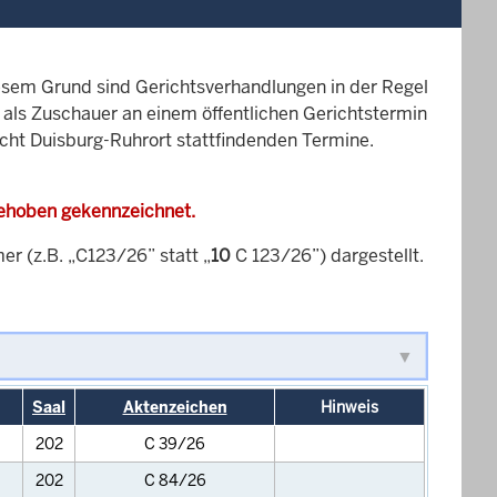
esem Grund sind Gerichtsverhandlungen in der Regel
it als Zuschauer an einem öffentlichen Gerichtstermin
icht Duisburg-Ruhrort stattfindenden Termine.
gehoben gekennzeichnet.
 (z.B. „C123/26” statt „
10
C 123/26”) dargestellt.
Saal
Aktenzeichen
Hinweis
202
C 39/26
202
C 84/26