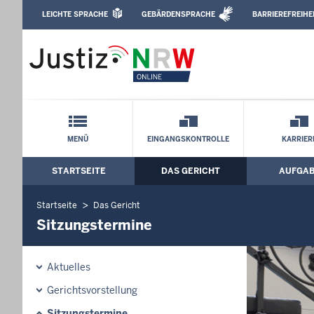
Direkt zum Inhalt
LEICHTE SPRACHE
GEBÄRDENSPRACHE
BARRIEREFREIHE
Leichte Sprache, Gebärdensprachenvideo u
Amtsgericht Duisburg-Ruhrort: Sitzung
Schnellnavigation mit Volltext-Suche
MENÜ
EINGANGSKONTROLLE
KARRIER
STARTSEITE
DAS GERICHT
AUFGA
Hauptmenü: Hauptnavigation
Startseite
Das Gericht
Sitzungstermine
Aktuelles
Gerichtsvorstellung
Sitzungstermine