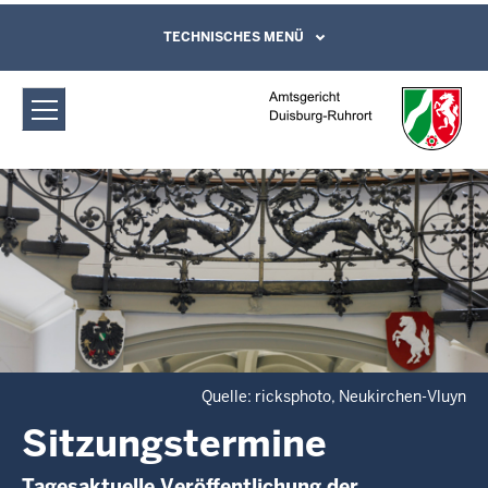
Direkt zum Inhalt
Amtsgericht Duisburg-Ruhrort:
TECHNISCHES MENÜ
Leichte Sprache, Gebärdensprachenvideo
und Kontaktformular
Sitzungstermine
Quelle: ricksphoto, Neukirchen-Vluyn
Sitzungstermine
Tagesaktuelle Veröffentlichung der