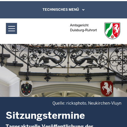
Direkt zum Inhalt
Amtsgericht Duisburg-Ruhrort:
TECHNISCHES MENÜ
Leichte Sprache, Gebärdensprachenvideo
und Kontaktformular
Sitzungstermine
Quelle: ricksphoto, Neukirchen-Vluyn
Sitzungstermine
Tagesaktuelle Veröffentlichung der