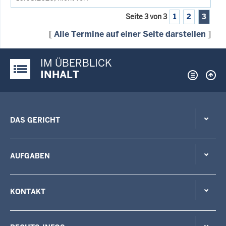
Seite 3 von 3
1
2
3
[
Alle Termine auf einer Seite darstellen
]
IM ÜBERBLICK
Justiz-Portal im Überblick:
INHALT
DAS GERICHT
AUFGABEN
KONTAKT