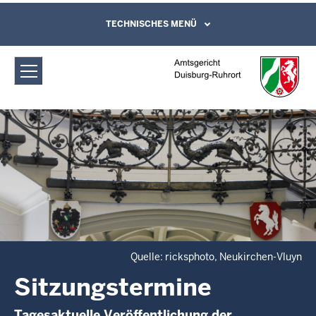
Direkt zum Inhalt
Amtsgericht Duisburg-Ruhrort:
TECHNISCHES MENÜ
Leichte Sprache, Gebärdensprachenvideo
und Kontaktformular
Sitzungstermine
Quelle: ricksphoto, Neukirchen-Vluyn
Sitzungstermine
Tagesaktuelle Veröffentlichung der