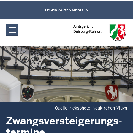
Direkt zum Inhalt
Amtsgericht Duisburg-Ruhrort:
TECHNISCHES MENÜ
Leichte Sprache, Gebärdensprachenvideo
und Kontaktformular
Zwangsversteigerungs­termine
Quelle: ricksphoto, Neukirchen-Vluyn
Zwangsversteigerungs­
termine