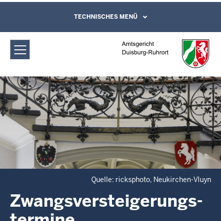
Direkt zum Inhalt
Amtsgericht Duisburg-Ruhrort:
TECHNISCHES MENÜ
Leichte Sprache, Gebärdensprachenvideo
und Kontaktformular
Zwangsversteigerungs­termine
Quelle: ricksphoto, Neukirchen-Vluyn
Zwangsversteigerungs­
termine