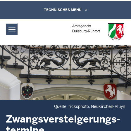
Direkt zum Inhalt
Amtsgericht Duisburg-Ruhrort:
TECHNISCHES MENÜ
Leichte Sprache, Gebärdensprachenvideo
und Kontaktformular
Zwangsversteigerungs­termine
Quelle: ricksphoto, Neukirchen-Vluyn
Zwangsversteigerungs­
termine