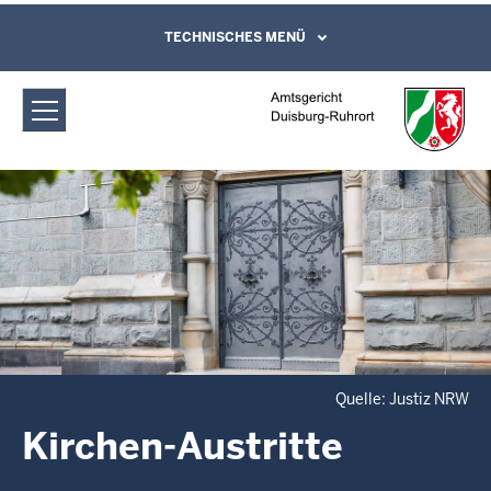
Direkt zum Inhalt
Amtsgericht Duisburg-Ruhrort:
TECHNISCHES MENÜ
Leichte Sprache, Gebärdensprachenvideo
und Kontaktformular
Kirchen-Austritte
Quelle: Justiz NRW
Kirchen-Austritte