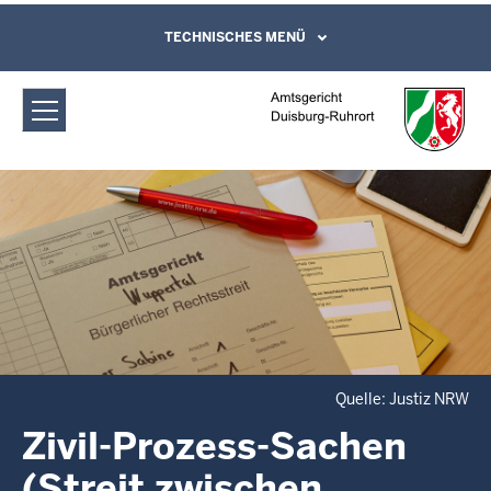
Direkt zum Inhalt
Amtsgericht Duisburg-Ruhrort: Zivil-
TECHNISCHES MENÜ
Leichte Sprache, Gebärdensprachenvideo
und Kontaktformular
Prozess-Sachen (Streit zwischen
Personen)
Quelle: Justiz NRW
Zivil-Prozess-Sachen
(Streit zwischen